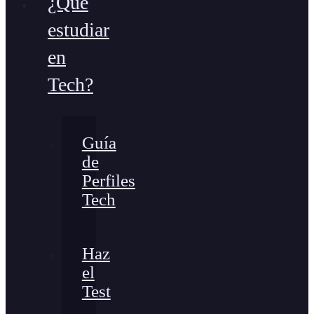
¿Qué
estudiar
en
Tech?
Guía
de
Perfiles
Tech
Haz
el
Test