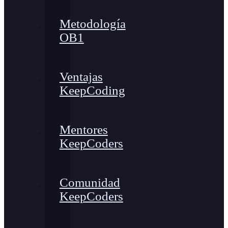
Metodología
OB1
Ventajas
KeepCoding
Mentores
KeepCoders
Comunidad
KeepCoders