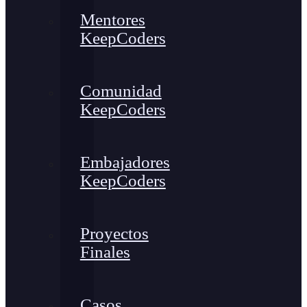
Mentores
KeepCoders
Comunidad
KeepCoders
Embajadores
KeepCoders
Proyectos
Finales
Casos