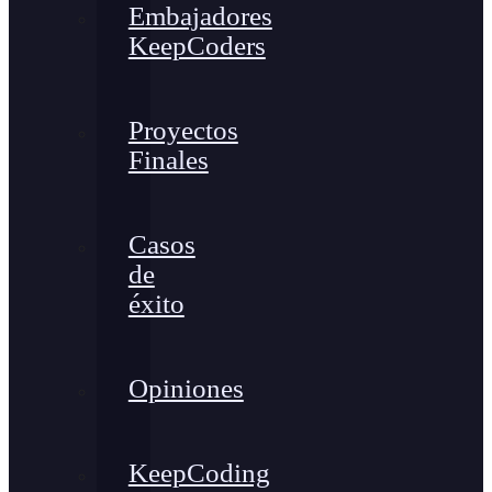
Embajadores
KeepCoders
Proyectos
Finales
Casos
de
éxito
Opiniones
KeepCoding