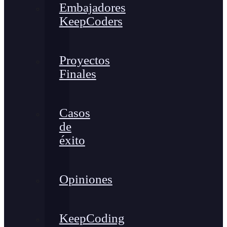
Embajadores
KeepCoders
Proyectos
Finales
Casos
de
éxito
Opiniones
KeepCoding