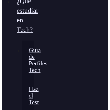
¿Qué
estudiar
en
Tech?
Guía
de
Perfiles
Tech
Haz
el
Test