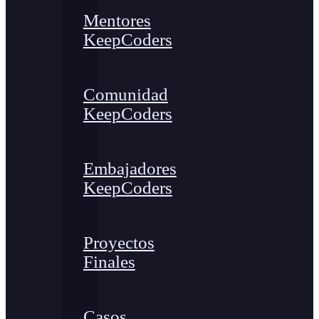
Mentores
KeepCoders
Comunidad
KeepCoders
Embajadores
KeepCoders
Proyectos
Finales
Casos