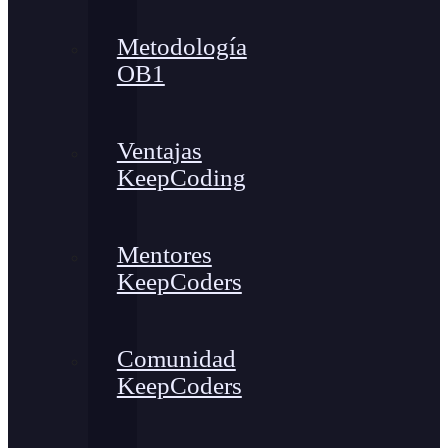
Metodología
OB1
Ventajas
KeepCoding
Mentores
KeepCoders
Comunidad
KeepCoders