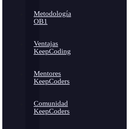
Metodología
OB1
Ventajas
KeepCoding
Mentores
KeepCoders
Comunidad
KeepCoders