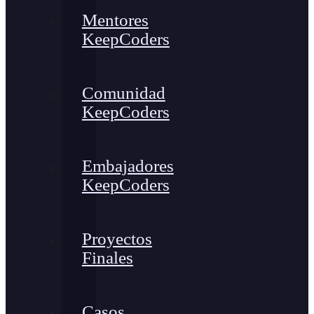
Mentores
KeepCoders
Comunidad
KeepCoders
Embajadores
KeepCoders
Proyectos
Finales
Casos