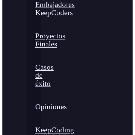
Embajadores
KeepCoders
Proyectos
Finales
Casos
de
éxito
Opiniones
KeepCoding