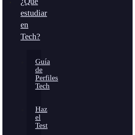
¿Qué
estudiar
en
Tech?
Guía
de
Perfiles
Tech
Haz
el
Test