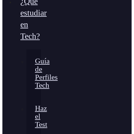
¿Qué
estudiar
en
Tech?
Guía
de
Perfiles
Tech
Haz
el
Test