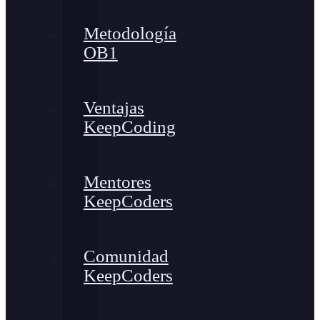
Metodología
OB1
Ventajas
KeepCoding
Mentores
KeepCoders
Comunidad
KeepCoders