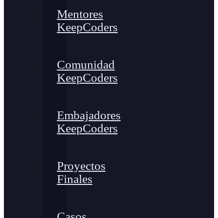
Mentores
KeepCoders
Comunidad
KeepCoders
Embajadores
KeepCoders
Proyectos
Finales
Casos