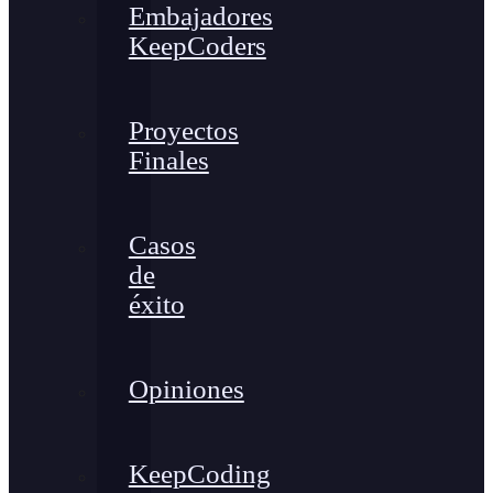
Embajadores
KeepCoders
Proyectos
Finales
Casos
de
éxito
Opiniones
KeepCoding