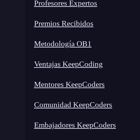
Profesores Expertos
Antes de adentrarnos en el
cálculo
del costo, es
Premios Recibidos
contrato. En el contexto del
desarrollo web
y la
a la implementación de un contrato intelige
Metodología OB1
programas informáticos autónomos que ejecuta
predefinidas.
Ventajas KeepCoding
Mentores KeepCoders
Comunidad KeepCoders
Embajadores KeepCoders