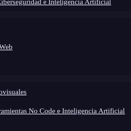
erseguridad e Inteligencia Artificial
 Web
ovisuales
lógico a nuevos profesionales, combinando conocimiento práctico,
os de transformación profesional.
mientas No Code e Inteligencia Artificial