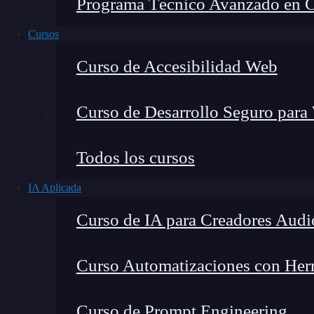
Programa Técnico Avanzado en Cib
Cursos
Curso de Accesibilidad Web
Curso de Desarrollo Seguro para
Todos los cursos
IA Aplicada
Lucia Gómez Salgado
Curso de IA para Creadores Audi
Contribuyo a acercar la realidad del sector tecno
visión de mercado y experiencia directa en proces
Curso Automatizaciones con Herra
Curso de Prompt Engineering