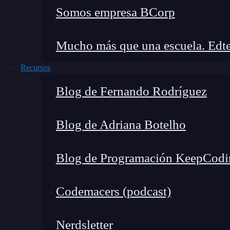
Somos empresa BCorp
Mucho más que una escuela. Edte
Recursos
Blog de Fernando Rodríguez
Blog de Adriana Botelho
Blog de Programación KeepCodi
Codemacers (podcast)
Factores a considerar para ca
un contrato
Nerdsletter