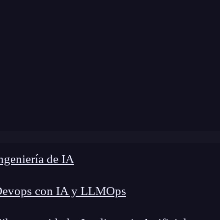
 modificación:
11 de abril de 2024 |
Tiempo de L
g
»
Cómo calcular el costo del despliegue de un contrato
geniería de IA
Devops con IA y LLMOps