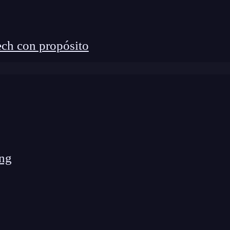
ch con propósito
ng
lcular el costo del despliegue de