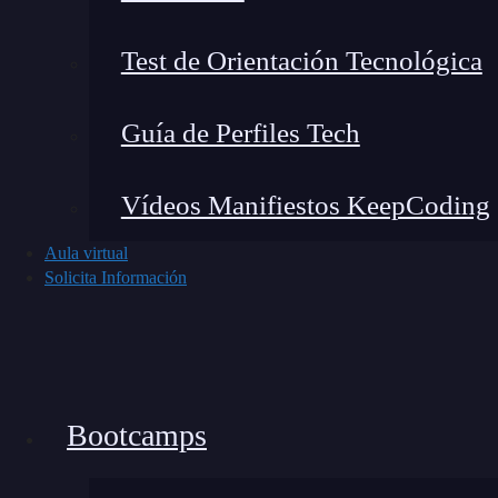
Calcular el costo del despliegue de un contrato 
Test de Orientación Tecnológica
mostramos algunos de los más importantes:
Complejidad del contrato:
¿Cuántas líne
Guía de Perfiles Tech
funcionalidades y lógica debe implementa
Plataforma blockchain:
¿En qué red bloc
Vídeos Manifiestos KeepCoding
Binance Smart Chain, etc.). ¿Cuáles son las
Aula virtual
Optimización del código:
¿Se ha optimiza
Solicita Información
ejecución? ¿Se han utilizado estándares y p
Pruebas y auditorías:
¿Se han realizado p
seguridad y funcionalidad? ¿Se ha sometido
terceros?
Bootcamps
Actualizaciones y mantenimiento:
¿Se re
contrato? ¿Cuál será el costo estimado de