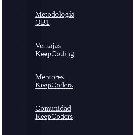
Metodología
OB1
Ventajas
KeepCoding
Mentores
KeepCoders
Comunidad
KeepCoders