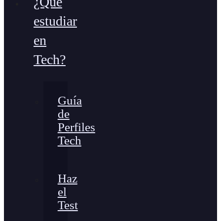
¿Qué
estudiar
en
Tech?
Guía
de
Perfiles
Tech
Haz
el
Test