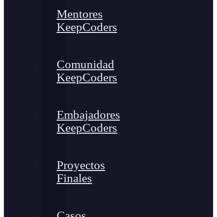
Mentores
KeepCoders
Comunidad
KeepCoders
Embajadores
KeepCoders
Proyectos
Finales
Casos