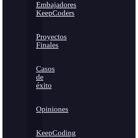
Embajadores
KeepCoders
Proyectos
Finales
Casos
de
éxito
Opiniones
KeepCoding