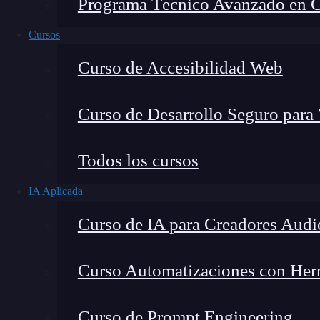
Programa Técnico Avanzado en Cib
Cursos
Curso de Accesibilidad Web
Curso de Desarrollo Seguro para
Todos los cursos
IA Aplicada
Lucia Gómez Salgado
Curso de IA para Creadores Audi
Contribuyo a acercar la realidad del sector tecno
visión de mercado y experiencia directa en proces
Curso Automatizaciones con Herra
Curso de Prompt Engineering