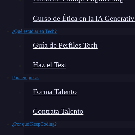
Google Tag Manager está compuesto por diferen
Curso de Ética en la lA Generativ
se podría decir que es la parte más importante
este post, te vamos a mostrar cómo crear un c
¿Qué estudiar en Tech?
qué es tan importante.
Guía de Perfiles Tech
Haz el Test
Para empresas
Forma Talento
Contrata Talento
¿Por qué KeepCoding?