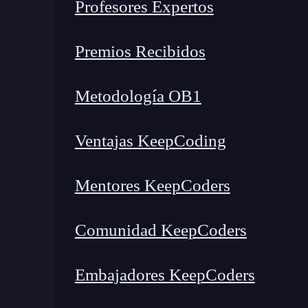
Profesores Expertos
Premios Recibidos
Metodología OB1
Ventajas KeepCoding
Mentores KeepCoders
Comunidad KeepCoders
¿Qué encontrarás en este post?
Embajadores KeepCoders