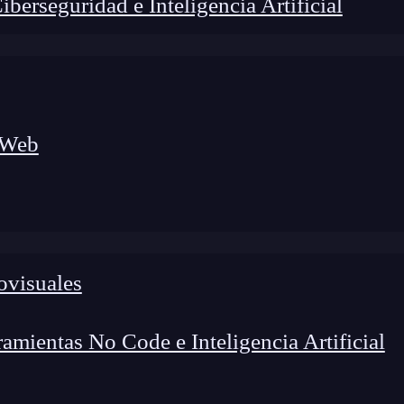
erseguridad e Inteligencia Artificial
 Web
ovisuales
lógico a nuevos profesionales, combinando conocimiento práctico,
os de transformación profesional.
mientas No Code e Inteligencia Artificial