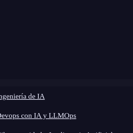
 modificación:
14 de julio de 2024 |
Tiempo de L
»
¿Cómo crear un contenedor en Google Tag Manager?
geniería de IA
Devops con IA y LLMOps