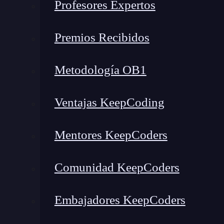
Profesores Expertos
Premios Recibidos
Metodología OB1
Ventajas KeepCoding
Mentores KeepCoders
Como puedes ver, el esqueleto tiene un
doctyp
Comunidad KeepCoders
idioma estándar, como puede ser el inglés.
Aunq
usual.
Embajadores KeepCoders
Luego, tenemos una cabecera de la web, donde se