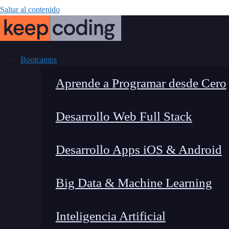
Saltar al contenido
Bootcamps
Aprende a Programar desde Cero
Desarrollo Web Full Stack
Crear un he
Desarrollo Apps iOS & Android
Big Data & Machine Learning
Inteligencia Artificial
Lucia Gómez Salgado
|
Última