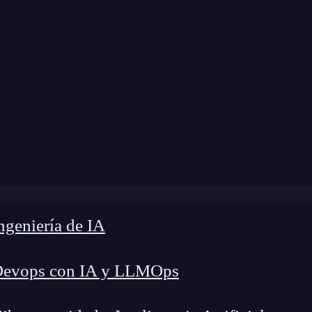
me
»
Blog
»
Crear un hello world en JavaScript
geniería de IA
Devops con IA y LLMOps