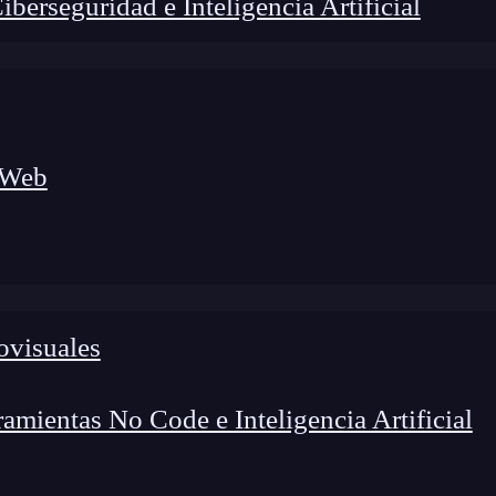
erseguridad e Inteligencia Artificial
 Web
lógico a nuevos profesionales, combinando conocimiento práctico,
os de transformación profesional.
ovisuales
mientas No Code e Inteligencia Artificial
sicos que podemos crear en un editor de código. Por