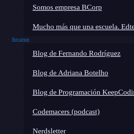
sobre
cargar JavaScript en HTML
.
Somos empresa BCorp
Ahora que tenemos esta etiqueta,
podemos pin
Mucho más que una escuela. Edte
JavaScript
console.log
:
Recursos
<script>

Blog de Fernando Rodríguez
console.log ('hola mundo!')

</script>
Blog de Adriana Botelho
Ten en cuenta que pintar un
console.log
dentro
simplemente hacerlo dentro del elemento
body
Blog de Programación KeepCodi
mismo editor de texto reconoce los colores de
Codemacers (podcast)
Nerdsletter