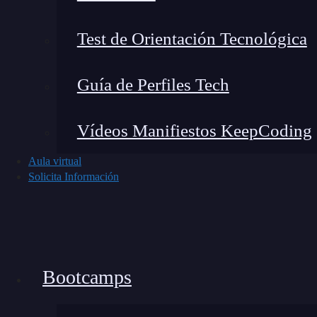
Test de Orientación Tecnológica
Guía de Perfiles Tech
Vídeos Manifiestos KeepCoding
Aula virtual
Solicita Información
¿Por qué sucede esto? Pues porque
fuera de la
Bootcamps
esperan que escribamos HTML
y no JavaScri
antes de escribir algo en pantalla.