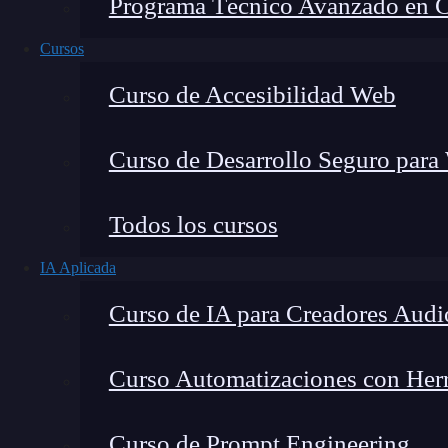
Programa Técnico Avanzado en Cib
Cursos
Curso de Accesibilidad Web
Curso de Desarrollo Seguro para
Lucia Gómez Salgado
Todos los cursos
Contribuyo a acercar la realidad del sector tecno
IA Aplicada
visión de mercado y experiencia directa en proces
Curso de IA para Creadores Audi
Curso Automatizaciones con Herra
Un
hello world
es uno de los proyectos más bá
Curso de Prompt Engineering