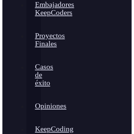
Embajadores
KeepCoders
Proyectos
Finales
Casos
de
éxito
Opiniones
KeepCoding