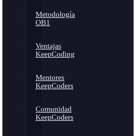
Metodología
OB1
Ventajas
KeepCoding
Mentores
KeepCoders
Comunidad
KeepCoders