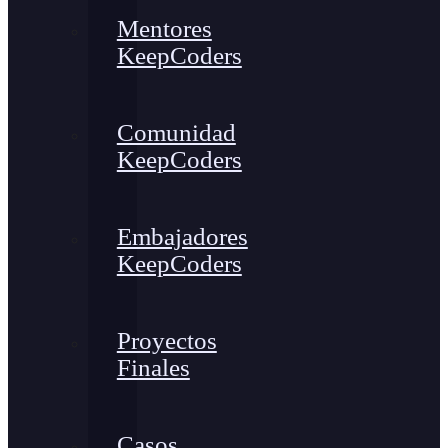
Mentores
KeepCoders
Comunidad
KeepCoders
Embajadores
KeepCoders
Proyectos
Finales
Casos