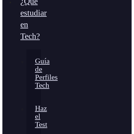
¿Qué
estudiar
en
Tech?
Guía
de
Perfiles
Tech
Haz
el
Test