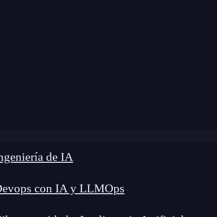
modificación:
25 de octubre de 2024 |
Tiempo de 
Blog
»
Crear una tabla de clasificación en JavaScript
geniería de IA
Devops con IA y LLMOps