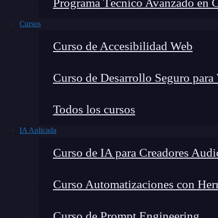
Programa Técnico Avanzado en Cib
Cursos
Curso de Accesibilidad Web
Curso de Desarrollo Seguro para
Todos los cursos
IA Aplicada
Lucia Gómez Salgado
Curso de IA para Creadores Audi
Contribuyo a acercar la realidad del sector tecno
visión de mercado y experiencia directa en proces
Curso Automatizaciones con Herra
Curso de Prompt Engineering