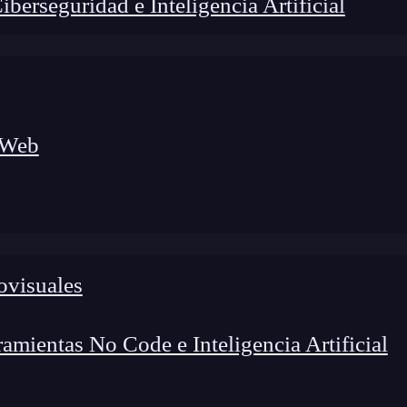
erseguridad e Inteligencia Artificial
 Web
ovisuales
lógico a nuevos profesionales, combinando conocimiento práctico,
os de transformación profesional.
mientas No Code e Inteligencia Artificial