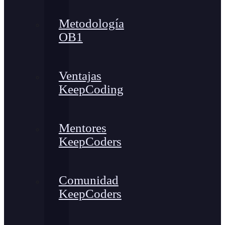
Metodología
OB1
Ventajas
KeepCoding
Mentores
KeepCoders
Comunidad
KeepCoders