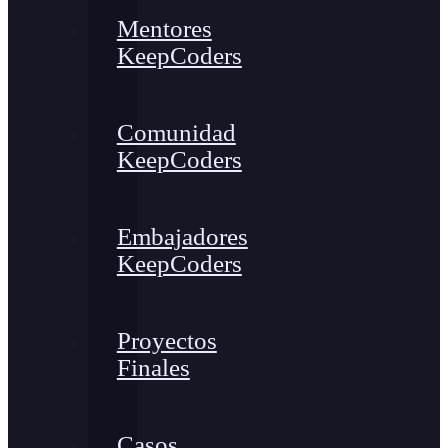
Mentores
KeepCoders
Comunidad
KeepCoders
Embajadores
KeepCoders
Proyectos
Finales
Casos