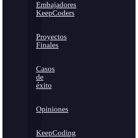
Embajadores
KeepCoders
Proyectos
Finales
Casos
de
éxito
Opiniones
KeepCoding