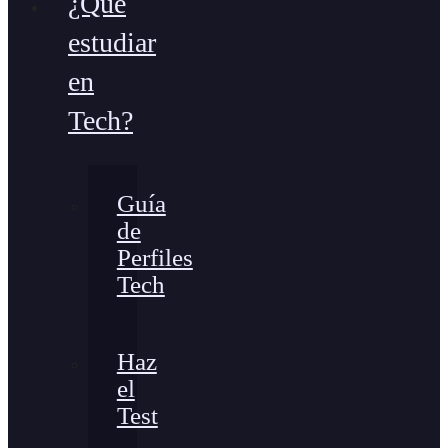
¿Qué
estudiar
en
Tech?
Guía
de
Perfiles
Tech
Haz
el
Test