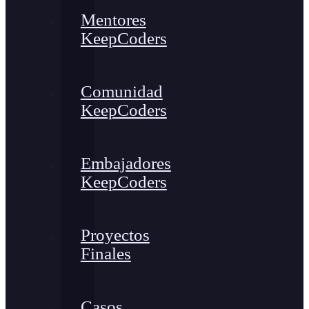
Mentores
KeepCoders
Comunidad
KeepCoders
Embajadores
KeepCoders
Proyectos
Finales
Casos