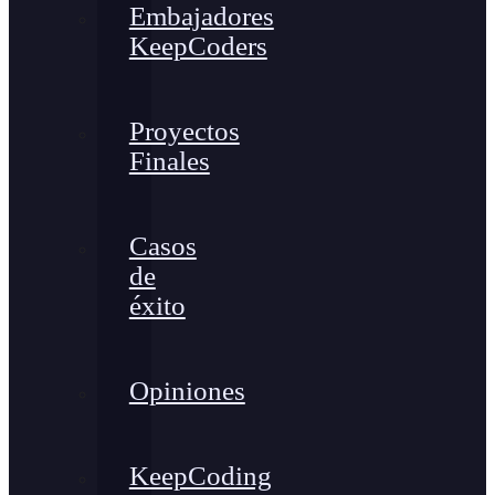
Embajadores
KeepCoders
Proyectos
Finales
Casos
de
éxito
Opiniones
KeepCoding