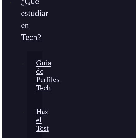
¿Qué
estudiar
en
Tech?
Guía
de
Perfiles
Tech
Haz
el
Test