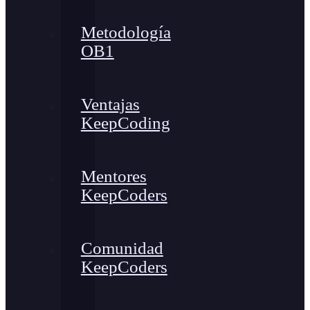
Metodología
OB1
Ventajas
KeepCoding
Mentores
KeepCoders
Comunidad
KeepCoders