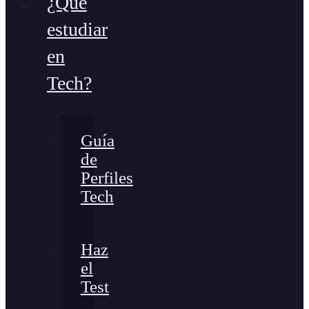
¿Qué
estudiar
en
Tech?
Guía
de
Perfiles
Tech
Haz
el
Test