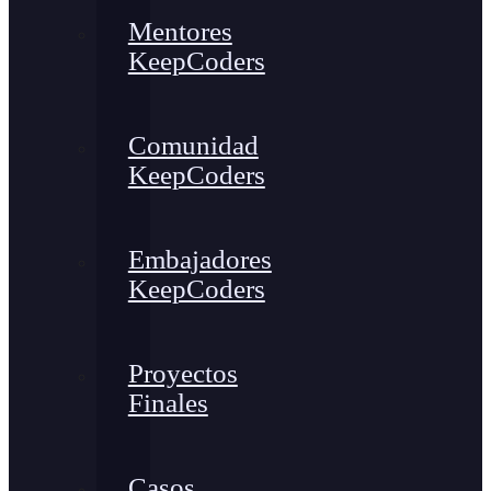
Mentores
KeepCoders
Comunidad
KeepCoders
Embajadores
KeepCoders
Proyectos
Finales
Casos