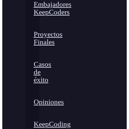
Embajadores
KeepCoders
Proyectos
Finales
Casos
de
éxito
Opiniones
KeepCoding