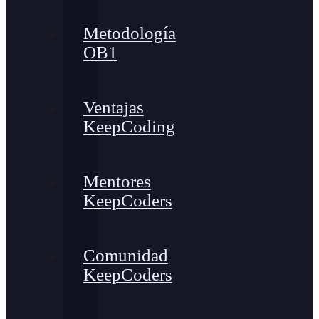
Metodología
OB1
Ventajas
KeepCoding
Mentores
KeepCoders
Comunidad
KeepCoders