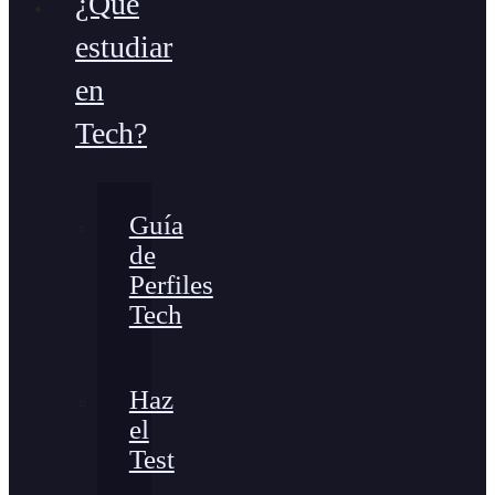
¿Qué
estudiar
en
Tech?
Guía
de
Perfiles
Tech
Haz
el
Test