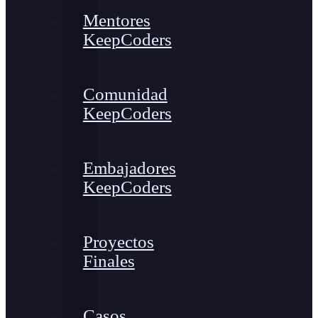
Mentores
KeepCoders
Comunidad
KeepCoders
Embajadores
KeepCoders
Proyectos
Finales
Casos