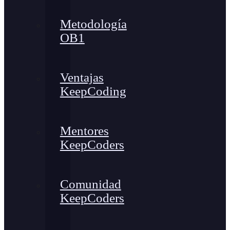
Metodología
OB1
Ventajas
KeepCoding
Mentores
KeepCoders
Comunidad
KeepCoders