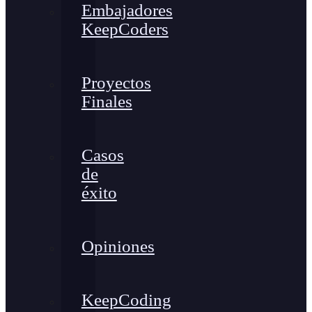
Embajadores
KeepCoders
Proyectos
Finales
Casos
de
éxito
Opiniones
KeepCoding