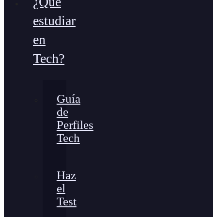
¿Qué
estudiar
en
Tech?
Guía
de
Perfiles
Tech
Haz
el
Test