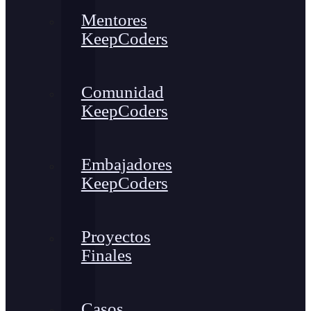
Mentores
KeepCoders
Comunidad
KeepCoders
Embajadores
KeepCoders
Proyectos
Finales
Casos