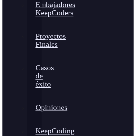
Embajadores
KeepCoders
Proyectos
Finales
Casos
de
éxito
Opiniones
KeepCoding