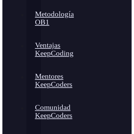
Metodología
OB1
Ventajas
KeepCoding
Mentores
KeepCoders
Comunidad
KeepCoders