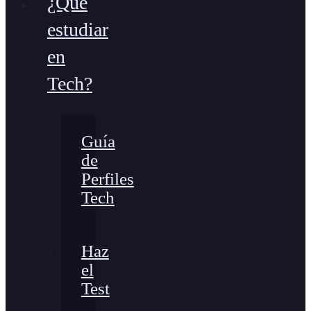
¿Qué
estudiar
en
Tech?
Guía
de
Perfiles
Tech
Haz
el
Test