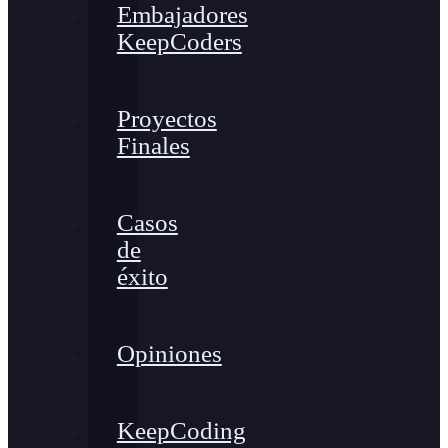
Embajadores
KeepCoders
Proyectos
Finales
Casos
de
éxito
Opiniones
KeepCoding