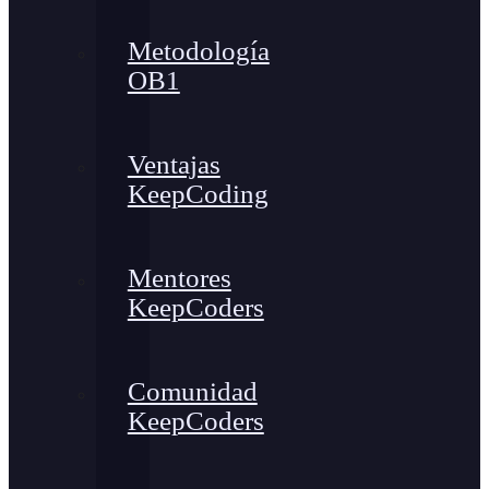
Metodología
OB1
Ventajas
KeepCoding
Mentores
KeepCoders
Comunidad
KeepCoders