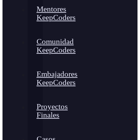
Mentores
KeepCoders
Comunidad
KeepCoders
Embajadores
KeepCoders
Proyectos
Finales
Casos