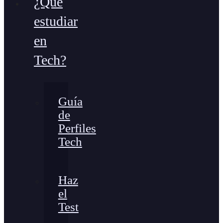
¿Qué
estudiar
en
Tech?
Guía
de
Perfiles
Tech
Haz
el
Test