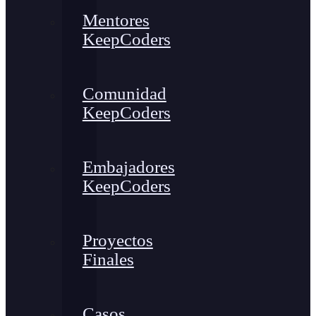
Mentores
KeepCoders
Comunidad
KeepCoders
Embajadores
KeepCoders
Proyectos
Finales
Casos