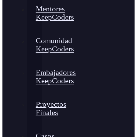
Mentores
KeepCoders
Comunidad
KeepCoders
Embajadores
KeepCoders
Proyectos
Finales
Casos