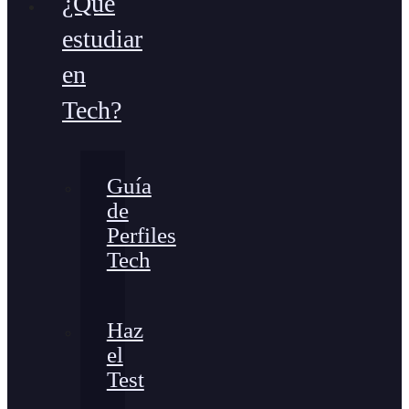
¿Qué
estudiar
en
Tech?
Guía
de
Perfiles
Tech
Haz
el
Test