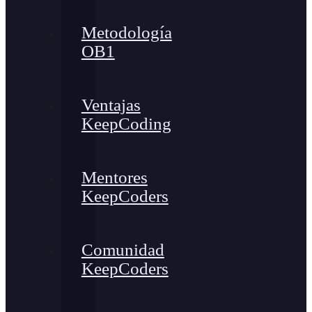
Metodología
OB1
Ventajas
KeepCoding
Mentores
KeepCoders
Comunidad
KeepCoders