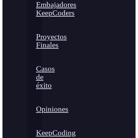
Embajadores
KeepCoders
Proyectos
Finales
Casos
de
éxito
Opiniones
KeepCoding