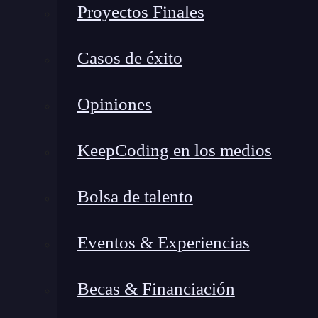
Proyectos Finales
Si te interesa conocer más sobre el diseño gráfi
diseño gráfico?
,
en donde te hablamos sobre su
Casos de éxito
algunos programas usados para diseñar.
¿Qué es la creatividad?
Opiniones
La creatividad, como su nombre indica, está
KeepCoding en los medios
Esta se puede concebir como una actividad impu
transformar un objeto en algo ingenioso e inno
Bolsa de talento
Diferencia entre diseño y cre
Eventos & Experiencias
La diferencia entre
diseño y creatividad
está
debemos tener en cuenta que ser creativo no es
Becas & Financiación
diseño creativo no siempre será un buen diseño