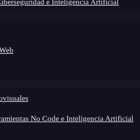
erseguridad e Inteligencia Artificial
 Web
ovisuales
lógico a nuevos profesionales, combinando conocimiento práctico,
os de transformación profesional.
mientas No Code e Inteligencia Artificial