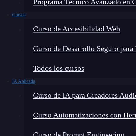
Programa Técnico Avanzado en Cib
Cursos
Curso de Accesibilidad Web
Curso de Desarrollo Seguro para
Todos los cursos
IA Aplicada
Lucia Gómez Salgado
Curso de IA para Creadores Audi
Contribuyo a acercar la realidad del sector tecno
visión de mercado y experiencia directa en proces
Curso Automatizaciones con Herra
Curso de Prompt Engineering