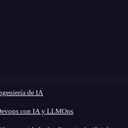
 modificación:
24 de abril de 2024 |
Tiempo de L
og
»
¿Cuál es la diferencia entre diseño y creatividad?
geniería de IA
Devops con IA y LLMOps