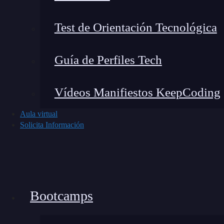
Apps Móviles Full Stack Bootcamp
, con el qu
las UI en el diseño de aplicaciones, algunos p
Test de Orientación Tecnológica
Guía de Perfiles Tech
Vídeos Manifiestos KeepCoding
Aula virtual
Solicita Información
Bootcamps