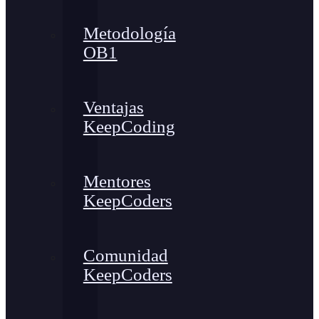
Metodología
OB1
Ventajas
KeepCoding
Mentores
KeepCoders
Comunidad
KeepCoders