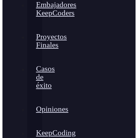
Embajadores
KeepCoders
Proyectos
Finales
Casos
de
éxito
Opiniones
KeepCoding