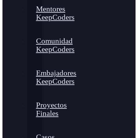
Mentores
KeepCoders
Comunidad
KeepCoders
Embajadores
KeepCoders
Proyectos
Finales
Casos