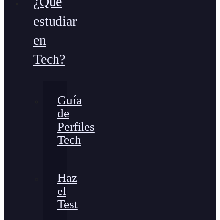
¿Qué
estudiar
en
Tech?
Guía
de
Perfiles
Tech
Haz
el
Test