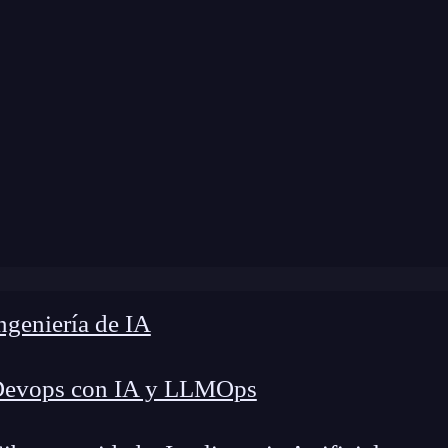
odificación:
15 de noviembre de 2024 |
Tiempo d
log
»
Conoce diferentes posibilidades del date_format
geniería de IA
Devops con IA y LLMOps