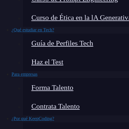
¿Quieres conocer las diferentes posibilidades 
Curso de Ética en la lA Generativ
base de datos necesita cumplir con un formato e
¿Qué estudiar en Tech?
del usuario que está configurando la base de dat
Guía de Perfiles Tech
diferentes posibilidad del date_format, sigue le
¿Qué encontrarás en este post?
Haz el Test
Para empresas
Forma Talento
Conoce diferentes posibilidades del date_format
Sentencia time_format para obtener el tiempo
Contrata Talento
¿Y ahora qué puedes hacer?
¿Por qué KeepCoding?
Conoce diferentes posibilida