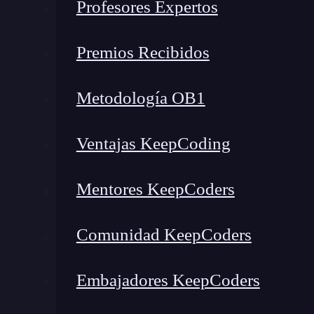
Profesores Expertos
Hay muchas formas con las que puedes utilizar
valores que requieras o prefieras según sean las
Premios Recibidos
con las bases de datos.
Así pues, a continuació
date_format que podrás incluir en la realiza
Metodología OB1
En primer lugar, tenemos la sentencia
Ventajas KeepCoding
20:40:16.000001’, ‘%Y’). Se utiliza para 
La sentencia de SELECT DATE_FORMAT (
Mentores KeepCoders
utiliza para obtener el valor del año en nú
La sentencia de SELECT DATE_FORMAT (
Comunidad KeepCoders
utiliza para obtener el valor del mes en te
La sentencia de SELECT DATE_FORMAT (
Embajadores KeepCoders
utiliza para obtener el valor del mes en nú
La sentencia de SELECT DATE_FORMAT (