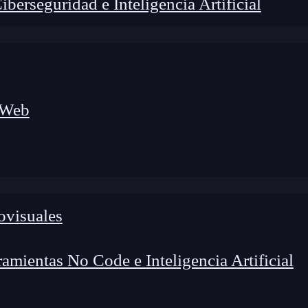
erseguridad e Inteligencia Artificial
 Web
ovisuales
foco en el desarrollo de talento y el análisis del sector
o evolucionan las tecnologías, qué competencias demanda el
 el entorno tech.
mientas No Code e Inteligencia Artificial