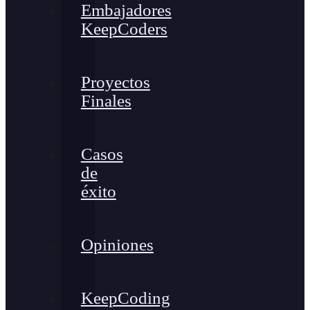
Embajadores
KeepCoders
Proyectos
Finales
Casos
de
éxito
Opiniones
KeepCoding