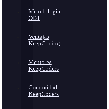
Metodología
OB1
Ventajas
KeepCoding
Mentores
KeepCoders
Comunidad
KeepCoders