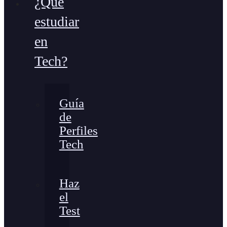
¿Qué
estudiar
en
Tech?
Guía
de
Perfiles
Tech
Haz
el
Test