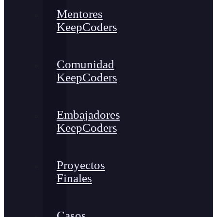
Mentores
KeepCoders
Comunidad
KeepCoders
Embajadores
KeepCoders
Proyectos
Finales
Casos