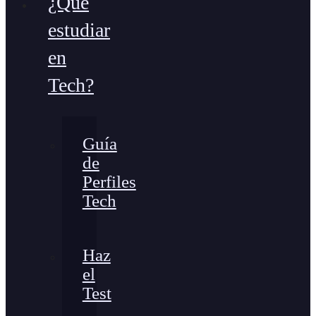
¿Qué
estudiar
en
Tech?
Guía
de
Perfiles
Tech
Haz
el
Test