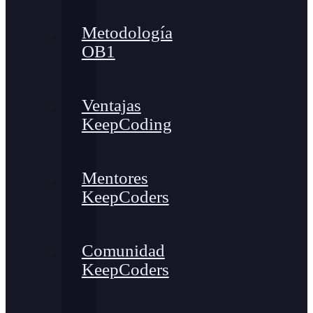
Metodología
OB1
Ventajas
KeepCoding
Mentores
KeepCoders
Comunidad
KeepCoders