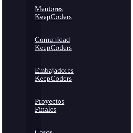
Mentores
KeepCoders
Comunidad
KeepCoders
Embajadores
KeepCoders
Proyectos
Finales
Casos