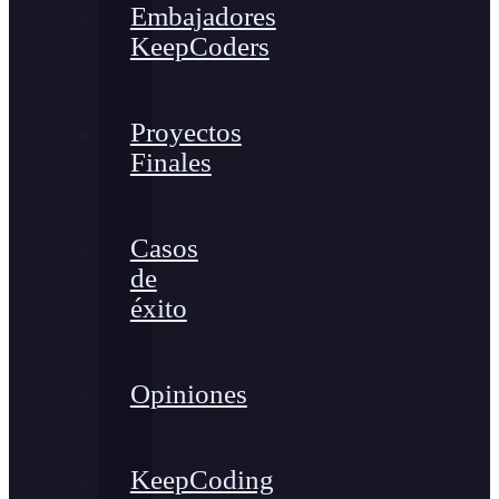
Embajadores
KeepCoders
Proyectos
Finales
Casos
de
éxito
Opiniones
KeepCoding