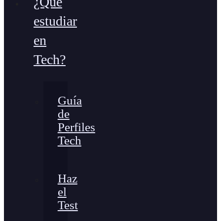
¿Qué
estudiar
en
Tech?
Guía
de
Perfiles
Tech
Haz
el
Test