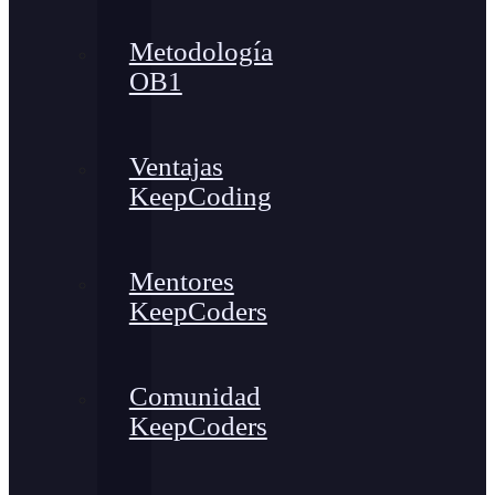
Metodología
OB1
Ventajas
KeepCoding
Mentores
KeepCoders
Comunidad
KeepCoders