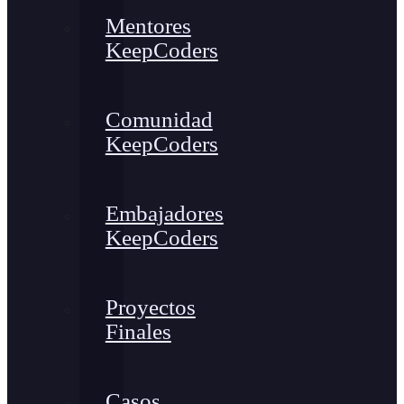
Mentores
KeepCoders
Comunidad
KeepCoders
Embajadores
KeepCoders
Proyectos
Finales
Casos