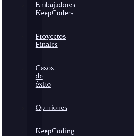
Embajadores
KeepCoders
Proyectos
Finales
Casos
de
éxito
Opiniones
KeepCoding