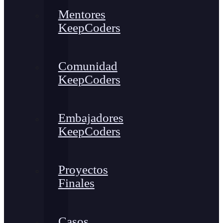
Mentores
KeepCoders
Comunidad
KeepCoders
Embajadores
KeepCoders
Proyectos
Finales
Casos