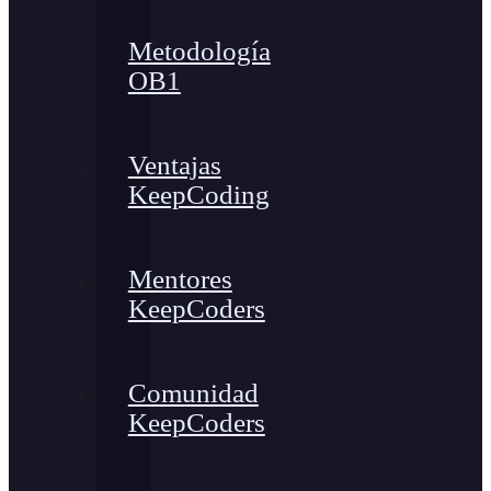
Metodología
OB1
Ventajas
KeepCoding
Mentores
KeepCoders
Comunidad
KeepCoders