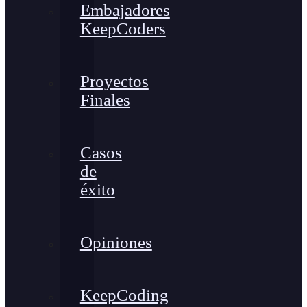
Embajadores
KeepCoders
Proyectos
Finales
Casos
de
éxito
Opiniones
KeepCoding