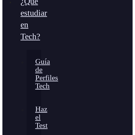
¿Qué
estudiar
en
Tech?
Guía
de
Perfiles
Tech
Haz
el
Test