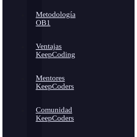
Metodología
OB1
Ventajas
KeepCoding
Mentores
KeepCoders
Comunidad
KeepCoders