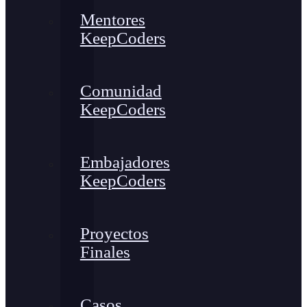
Mentores
KeepCoders
Comunidad
KeepCoders
Embajadores
KeepCoders
Proyectos
Finales
Casos