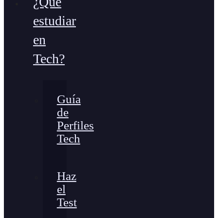
¿Qué
estudiar
en
Tech?
Guía
de
Perfiles
Tech
Haz
el
Test