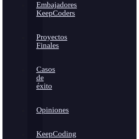
Embajadores
KeepCoders
Proyectos
Finales
Casos
de
éxito
Opiniones
KeepCoding