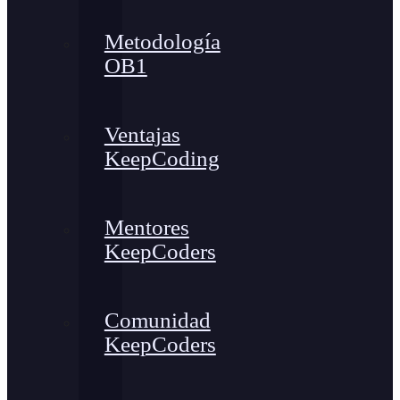
Metodología
OB1
Ventajas
KeepCoding
Mentores
KeepCoders
Comunidad
KeepCoders