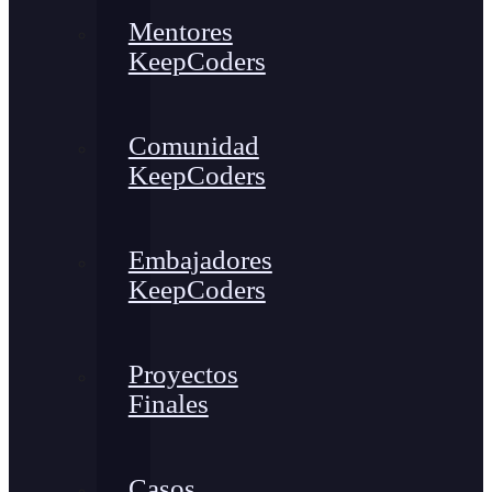
Mentores
KeepCoders
Comunidad
KeepCoders
Embajadores
KeepCoders
Proyectos
Finales
Casos