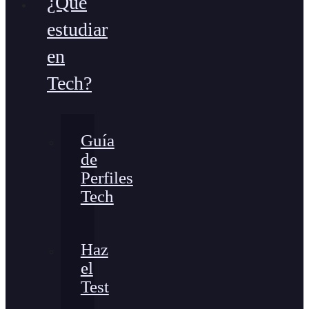
¿Qué
estudiar
en
Tech?
Guía
de
Perfiles
Tech
Haz
el
Test