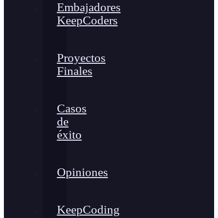
Embajadores
KeepCoders
Proyectos
Finales
Casos
de
éxito
Opiniones
KeepCoding