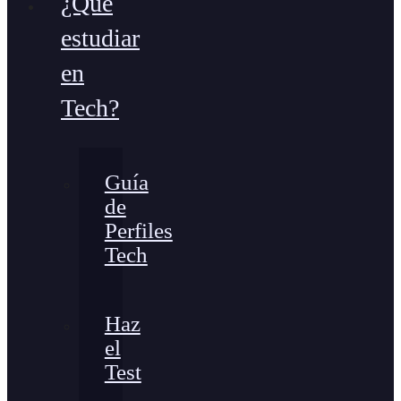
¿Qué
estudiar
en
Tech?
Guía
de
Perfiles
Tech
Haz
el
Test