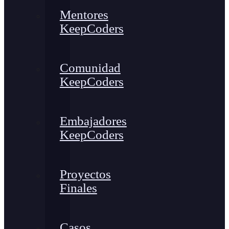
Mentores
KeepCoders
Comunidad
KeepCoders
Embajadores
KeepCoders
Proyectos
Finales
Casos