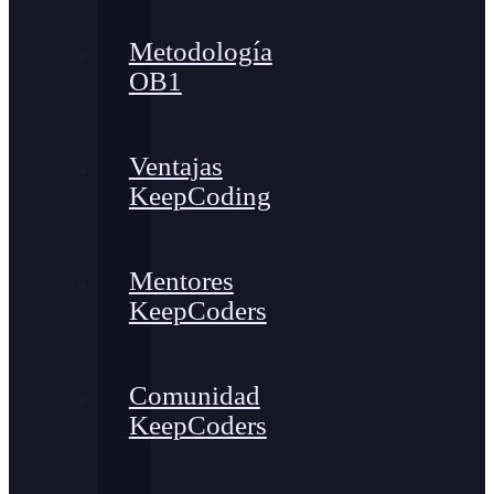
Metodología
OB1
Ventajas
KeepCoding
Mentores
KeepCoders
Comunidad
KeepCoders