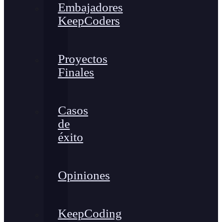
Embajadores
KeepCoders
Proyectos
Finales
Casos
de
éxito
Opiniones
KeepCoding