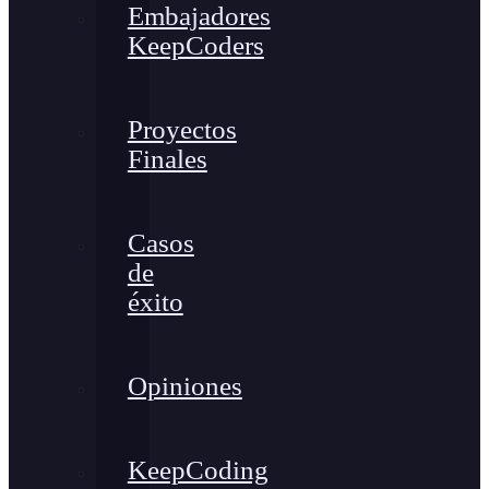
Embajadores
KeepCoders
Proyectos
Finales
Casos
de
éxito
Opiniones
KeepCoding