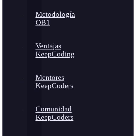
Metodología
OB1
Ventajas
KeepCoding
Mentores
KeepCoders
Comunidad
KeepCoders