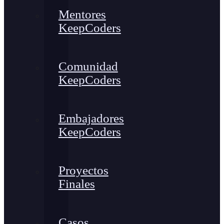
Mentores
KeepCoders
Comunidad
KeepCoders
Embajadores
KeepCoders
Proyectos
Finales
Casos