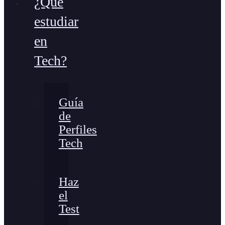
¿Qué
estudiar
en
Tech?
Guía
de
Perfiles
Tech
Haz
el
Test