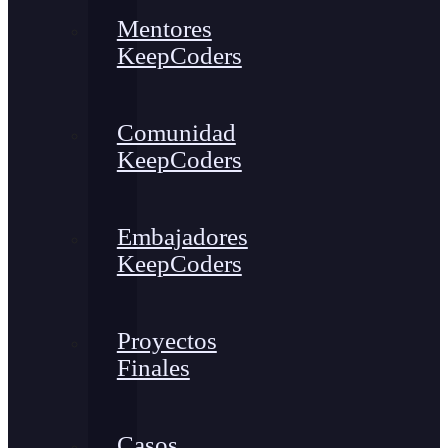
Mentores
KeepCoders
Comunidad
KeepCoders
Embajadores
KeepCoders
Proyectos
Finales
Casos