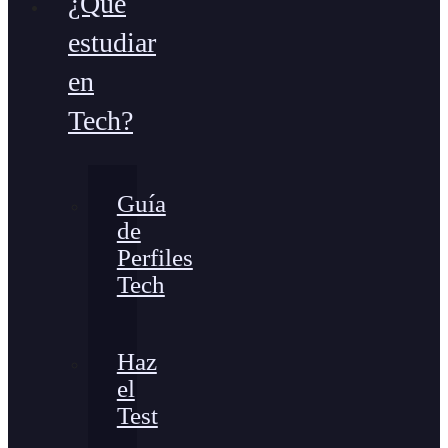
¿Qué
estudiar
en
Tech?
Guía
de
Perfiles
Tech
Haz
el
Test