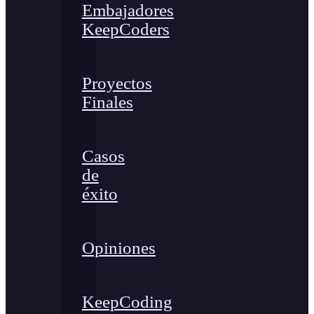
Embajadores
KeepCoders
Proyectos
Finales
Casos
de
éxito
Opiniones
KeepCoding