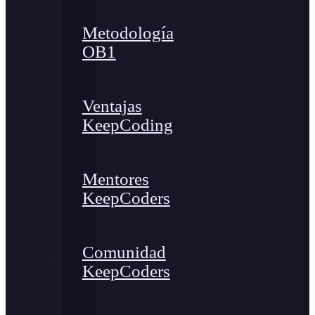
Metodología
OB1
Ventajas
KeepCoding
Mentores
KeepCoders
Comunidad
KeepCoders