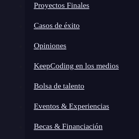
concrete_test.df <- concrete [- idx, ]

Proyectos Finales
In [60] : #model_concrete <- lm (resiste
Casos de éxito
model_concrete <- lm (resistencia ~ ceme
summary(model concrete)
Opiniones
KeepCoding en los medios
Bolsa de talento
Eventos & Experiencias
Becas & Financiación