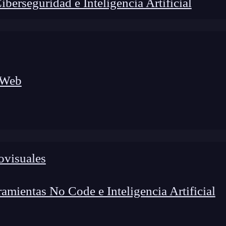
erseguridad e Inteligencia Artificial
 Web
ovisuales
foco en el desarrollo de talento y el análisis del sector
o evolucionan las tecnologías, qué competencias demanda el
 el entorno tech.
mientas No Code e Inteligencia Artificial