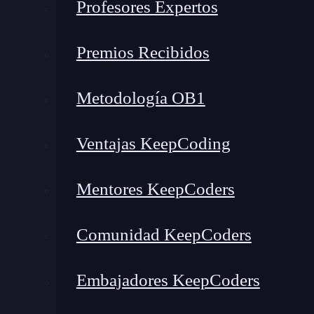
Profesores Expertos
Premios Recibidos
Metodología OB1
Ventajas KeepCoding
En este ejercicio práctico de transformación d
Mentores KeepCoders
Vamos a calcular un modelo que sea la resistencia
plastificante, el ag. grueso, el ag. fino y la edad
Comunidad KeepCoders
In [59]: set.seed(123)

idx <- sample (1:nrow (concrete), nrow (
Embajadores KeepCoders
concrete_train.df <- concrete [idx, ]
