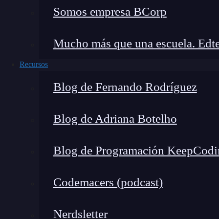
Somos empresa BCorp
Mucho más que una escuela. Edte
Recursos
Blog de Fernando Rodríguez
Blog de Adriana Botelho
Tenemos aquí nuestro modelo
Blog de Programación KeepCodi
Vamos a aplicar el
box cox
. Recuerda poner el 
Codemacers (podcast)
cargado.
Nerdsletter