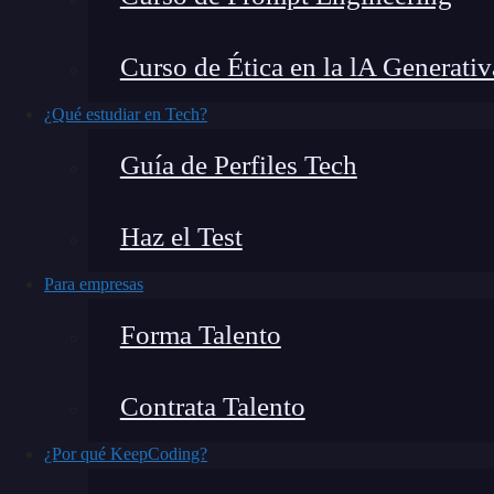
En este post veremos un ejercicio práctico de 
Curso de Ética en la lA Generativ
ejemplo con el hormigón.
¿Qué estudiar en Tech?
Desarrollo de ejercicio práct
Guía de Perfiles Tech
variables con R
Haz el Test
In [58]: concrete <- read.csv ("data/Con
col.names = c ("cemento", "escoria", "ce
Para empresas
head (concrete)
Forma Talento
Contrata Talento
¿Por qué KeepCoding?