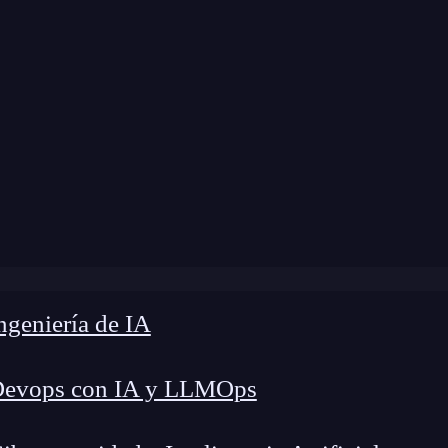
a modificación:
8 de julio de 2024 |
Tiempo de L
»
Ejercicio práctico de transformación de variables con R
geniería de IA
Devops con IA y LLMOps