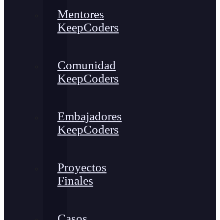
Mentores
KeepCoders
Comunidad
KeepCoders
Embajadores
KeepCoders
Proyectos
Finales
Casos