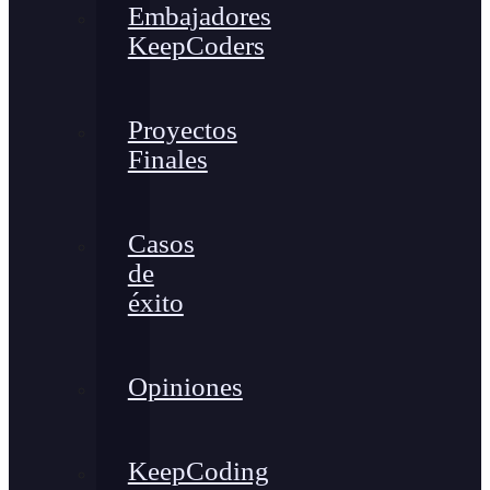
Embajadores
KeepCoders
Proyectos
Finales
Casos
de
éxito
Opiniones
KeepCoding