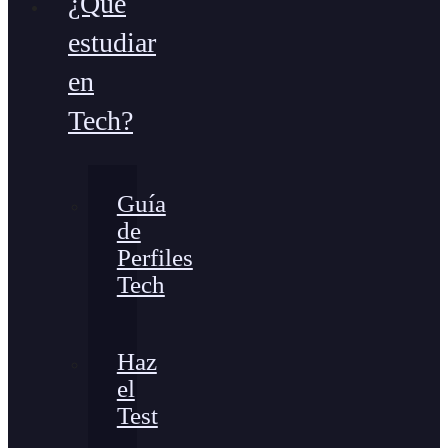
¿Qué
estudiar
en
Tech?
Guía
de
Perfiles
Tech
Haz
el
Test