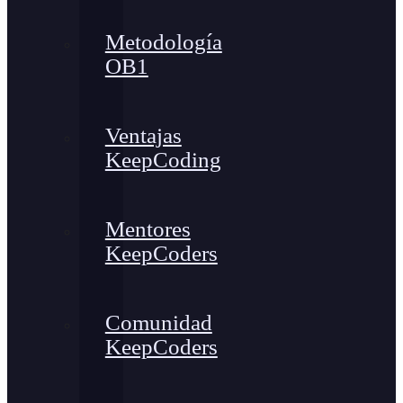
Metodología
OB1
Ventajas
KeepCoding
Mentores
KeepCoders
Comunidad
KeepCoders