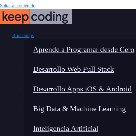
Saltar al contenido
Bootcamps
Aprende a Programar desde Cero
Desarrollo Web Full Stack
El estánda
Desarrollo Apps iOS & Android
Big Data & Machine Learning
Inteligencia Artificial
Lucia Gómez Salgado
|
Última 