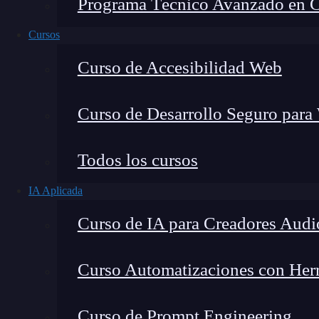
Programa Técnico Avanzado en Cib
Cursos
Curso de Accesibilidad Web
Curso de Desarrollo Seguro para
Lucia Gómez Salgado
Todos los cursos
Contribuyo a acercar la realidad del sector tecno
IA Aplicada
visión de mercado y experiencia directa en proces
Curso de IA para Creadores Audi
Curso Automatizaciones con Herra
Un tema importante para todos los desarrollad
Curso de Prompt Engineering