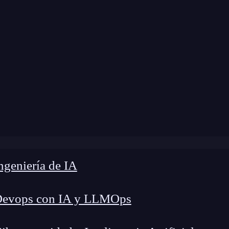
e
»
Blog
»
El estándar CommonJS en Node.js
geniería de IA
Devops con IA y LLMOps