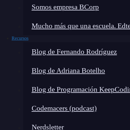
exports.obtenerPedidos = function() {

Somos empresa BCorp
  // Lógica para obtener los pedidos

};

Mucho más que una escuela. Edte
Recursos
// En el archivo principal

Blog de Fernando Rodríguez
const pedidos = require('./pedidos');

pedidos.obtenerPedidos();
Blog de Adriana Botelho
En CommonJS, los módulos son unidades indep
reutilizar funciones en proyectos JavaScript.
Blog de Programación KeepCodi
y se basan en dos conceptos principales:
requi
Singleton y carga síncrona
Codemacers (podcast)
Un aspecto importante de Common JS es qu
Nerdsletter