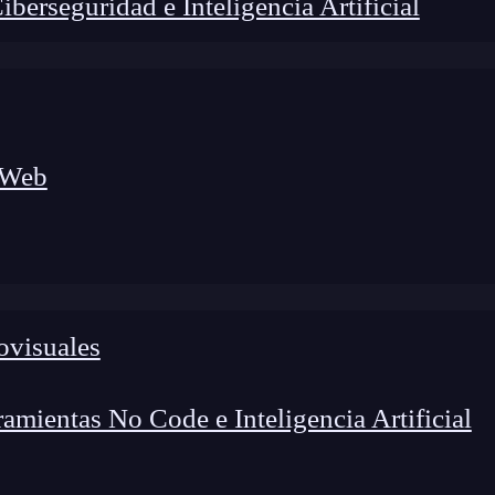
erseguridad e Inteligencia Artificial
 Web
lógico a nuevos profesionales, combinando conocimiento práctico,
os de transformación profesional.
ovisuales
mientas No Code e Inteligencia Artificial
ores es el uso del estándar CommonJS en
Node.js
.