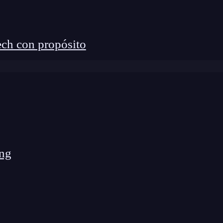
ch con propósito
endientes de código que permiten organizar y
 Los módulos en CommonJS tienen un enfoque sencill
ng
y
(o
).
re()
exports
module.exports
 en CommonJS
e los módulos son
singleton
, lo que significa que