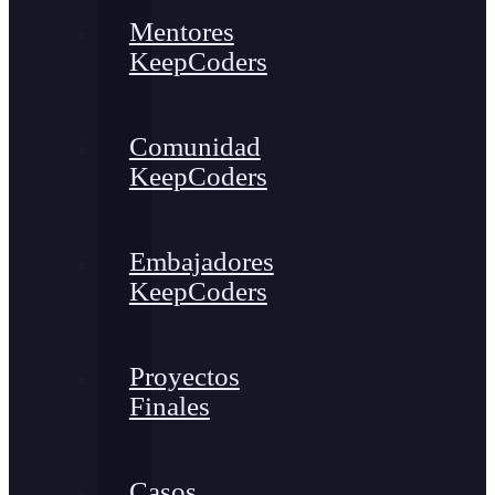
Mentores
KeepCoders
Comunidad
KeepCoders
Embajadores
KeepCoders
Proyectos
Finales
Casos