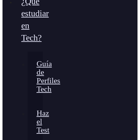
¿Qué
estudiar
en
Tech?
Guía
de
Perfiles
Tech
Haz
el
Test