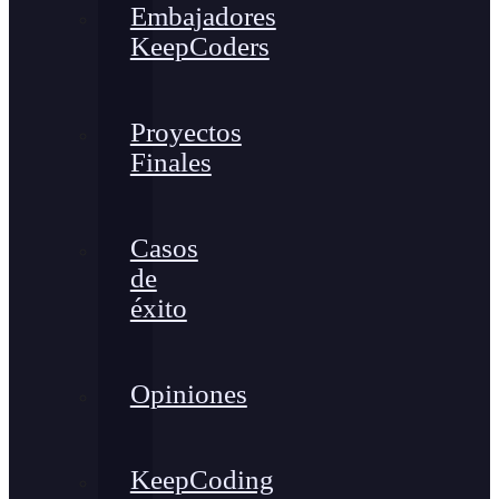
Embajadores
KeepCoders
Proyectos
Finales
Casos
de
éxito
Opiniones
KeepCoding