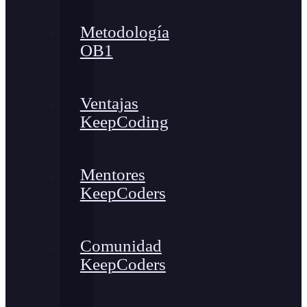
Metodología
OB1
Ventajas
KeepCoding
Mentores
KeepCoders
Comunidad
KeepCoders