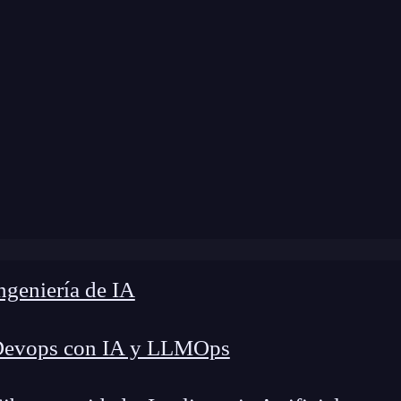
dificación:
28 de noviembre de 2024 |
Tiempo de
Blog
»
Cómo elegir la raíz en un árbol de búsqueda
geniería de IA
Devops con IA y LLMOps