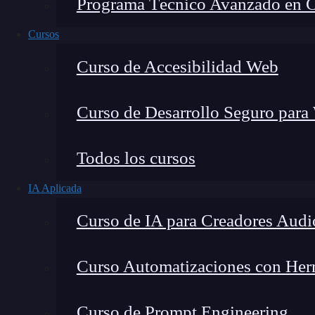
Programa Técnico Avanzado en Cib
Cursos
Curso de Accesibilidad Web
Curso de Desarrollo Seguro para
Todos los cursos
IA Aplicada
Lucia Gómez Salgado
Curso de IA para Creadores Audi
Contribuyo a acercar la realidad del sector tecno
visión de mercado y experiencia directa en proces
Curso Automatizaciones con Herra
Curso de Prompt Engineering