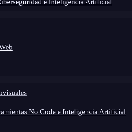
erseguridad e Inteligencia Artificial
 Web
ovisuales
lógico a nuevos profesionales, combinando conocimiento práctico,
os de transformación profesional.
mientas No Code e Inteligencia Artificial