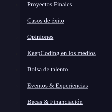
Proyectos Finales
Pero entonces viene 2011 y llega Elixir de la m
todo lo que vi en Erlang, pero odié todo lo q
Casos de éxito
Crear un lenguaje con la potencia y funcionali
conocedores de Ruby y parte del Rails Core Tea
Opiniones
¿Cómo? Con una jugada maestra.
Hace correr 
un lenguaje moderno como Elixir JS gana robuste
KeepCoding en los medios
otros lenguajes funcionales, haciéndolo más as
sintaxis similar a la de Ruby, crea un lenguaje 
Bolsa de talento
compila a bytecode de Erlang, se pueden utiliza
penalización.
Eventos & Experiencias
Así pues, tenemos un lenguaje
fácil de aprend
Becas & Financiación
fuerte y que no permite cosas que sí están perm