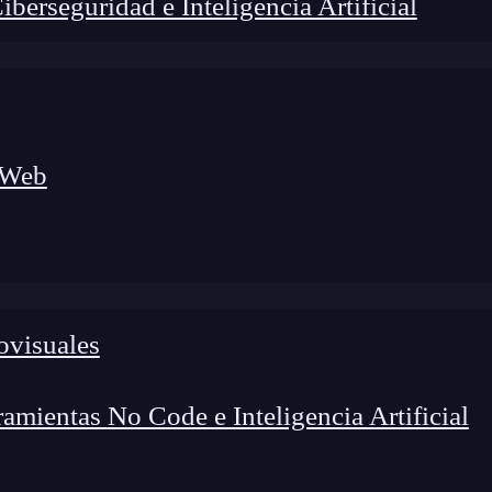
erseguridad e Inteligencia Artificial
 Web
lógico a nuevos profesionales, combinando conocimiento práctico,
os de transformación profesional.
ovisuales
mientas No Code e Inteligencia Artificial
ron los primeros lenguajes de
programación
, y en la