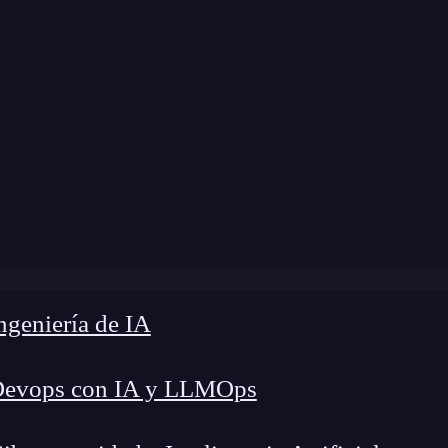
me
»
Blog
»
Elixir, un lenguaje para el futuro
geniería de IA
Devops con IA y LLMOps