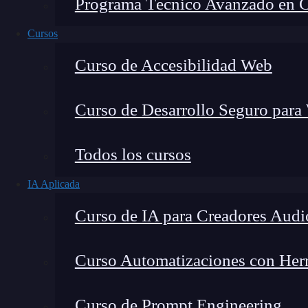
Programa Técnico Avanzado en Cib
Cursos
Curso de Accesibilidad Web
Curso de Desarrollo Seguro para
Lucia Gómez Salgado
Todos los cursos
Contribuyo a acercar la realidad del sector tecno
IA Aplicada
visión de mercado y experiencia directa en proces
Curso de IA para Creadores Audi
Curso Automatizaciones con Herra
Al principio todo era oscuridad. Después llega
Curso de Prompt Engineering