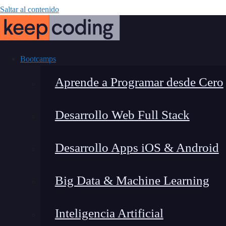
Saltar al contenido
Bootcamps
Aprende a Programar desde Cero
Desarrollo Web Full Stack
Elixir, un
Desarrollo Apps iOS & Android
Big Data & Machine Learning
Inteligencia Artificial
Lucia Gómez Salgado
|
Última 