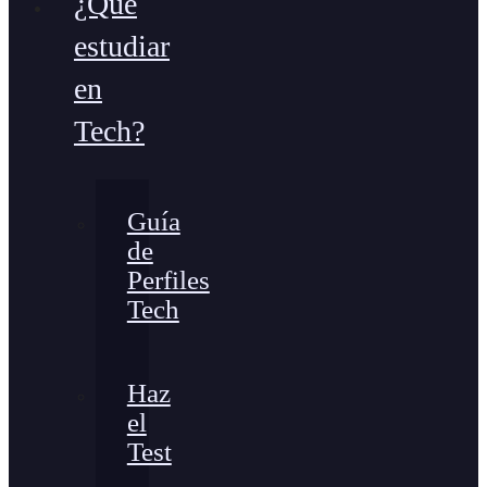
¿Qué
estudiar
en
Tech?
Guía
de
Perfiles
Tech
Haz
el
Test