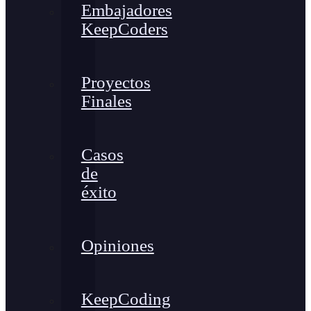
Embajadores
KeepCoders
Proyectos
Finales
Casos
de
éxito
Opiniones
KeepCoding