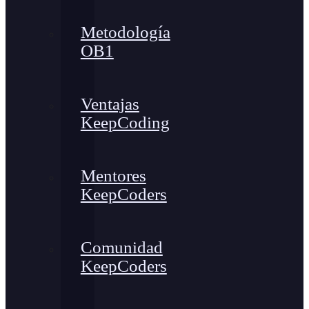
Metodología
OB1
Ventajas
KeepCoding
Mentores
KeepCoders
Comunidad
KeepCoders