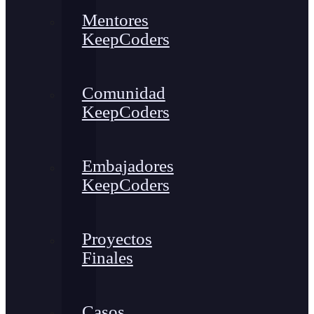
Mentores
KeepCoders
Comunidad
KeepCoders
Embajadores
KeepCoders
Proyectos
Finales
Casos