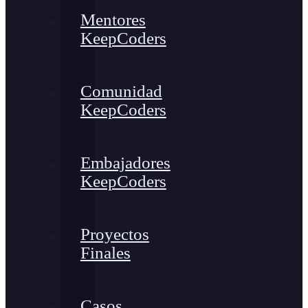
Mentores
KeepCoders
Comunidad
KeepCoders
Embajadores
KeepCoders
Proyectos
Finales
Casos