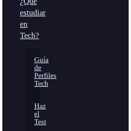
¿Qué
estudiar
en
Tech?
Guía
de
Perfiles
Tech
Haz
el
Test