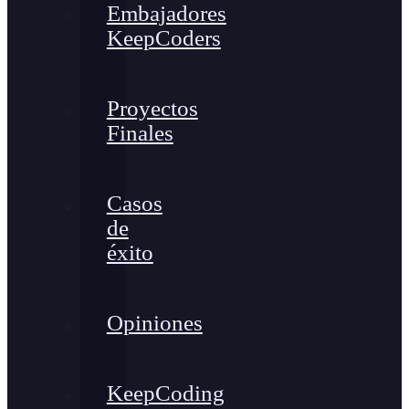
Embajadores
KeepCoders
Proyectos
Finales
Casos
de
éxito
Opiniones
KeepCoding