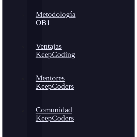
Metodología
OB1
Ventajas
KeepCoding
Mentores
KeepCoders
Comunidad
KeepCoders