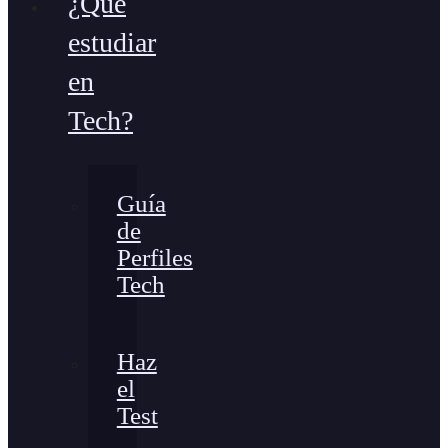
¿Qué
estudiar
en
Tech?
Guía
de
Perfiles
Tech
Haz
el
Test