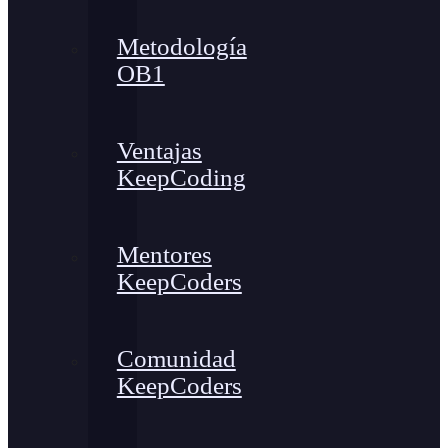
Metodología
OB1
Ventajas
KeepCoding
Mentores
KeepCoders
Comunidad
KeepCoders