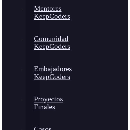
Mentores
KeepCoders
Comunidad
KeepCoders
Embajadores
KeepCoders
Proyectos
Finales
Casos