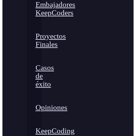
Embajadores
KeepCoders
Proyectos
Finales
Casos
de
éxito
Opiniones
KeepCoding