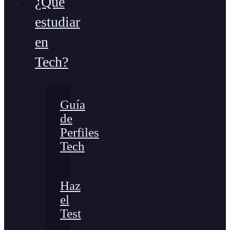
¿Qué
estudiar
en
Tech?
Guía
de
Perfiles
Tech
Haz
el
Test