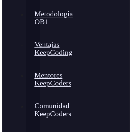
Metodología
OB1
Ventajas
KeepCoding
Mentores
KeepCoders
Comunidad
KeepCoders