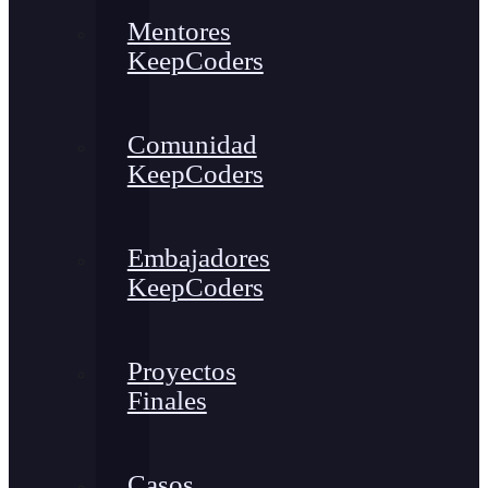
Mentores
KeepCoders
Comunidad
KeepCoders
Embajadores
KeepCoders
Proyectos
Finales
Casos