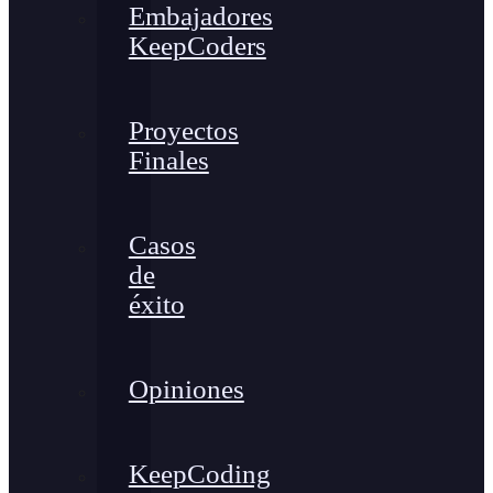
Embajadores
KeepCoders
Proyectos
Finales
Casos
de
éxito
Opiniones
KeepCoding