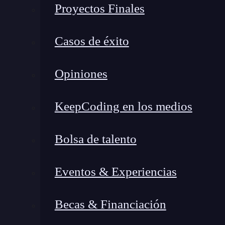
Proyectos Finales
explotar una vulnerabilidad en un sistema 
inyección de código, la explotación de vulnerab
Casos de éxito
El establecimiento de vectores de ataque implica
métodos que podrían ser empleados por los atac
Opiniones
Para el establecimiento de vectores de ataque 
KeepCoding en los medios
Nivel de seguridad
Bolsa de talento
Este aspecto en el establecimiento de vectores 
de seguridad implementadas en el sistema o red 
Eventos & Experiencias
más difícil será para un atacante comprometer e
Becas & Financiación