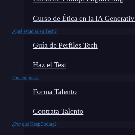
Una vez se han realizado tanto el análisis pasiv
Curso de Ética en la lA Generativ
equipo deberá hacer el establecimiento de vector
¿Qué estudiar en Tech?
determinará sobre qué ubicaciones se realiza. E
Guía de Perfiles Tech
Haz el Test
Para empresas
Forma Talento
Contrata Talento
¿Por qué KeepCoding?
¿Qué encontrarás en este post?