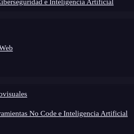
erseguridad e Inteligencia Artificial
 Web
ovisuales
foco en el desarrollo de talento y el análisis del sector
o evolucionan las tecnologías, qué competencias demanda el
 el entorno tech.
mientas No Code e Inteligencia Artificial