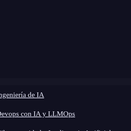
a modificación:
10 de julio de 2024 |
Tiempo de 
»
Establecimiento de vectores de ataque: aspectos a valorar
geniería de IA
Devops con IA y LLMOps