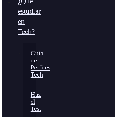
¿Qué
estudiar
en
Tech?
Guía
de
Perfiles
Tech
Haz
el
Test