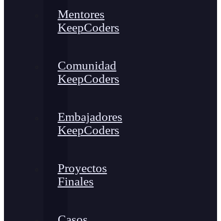
Mentores
KeepCoders
Comunidad
KeepCoders
Embajadores
KeepCoders
Proyectos
Finales
Casos