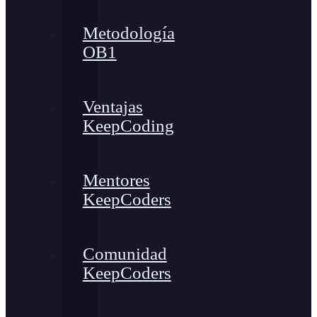
Metodología
OB1
Ventajas
KeepCoding
Mentores
KeepCoders
Comunidad
KeepCoders