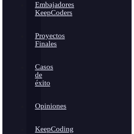
Embajadores
KeepCoders
Proyectos
Finales
Casos
de
éxito
Opiniones
KeepCoding