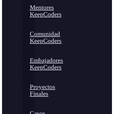
Mentores
KeepCoders
Comunidad
KeepCoders
Embajadores
KeepCoders
Proyectos
Finales
Casos