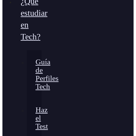
¿Qué
estudiar
en
Tech?
Guía
de
Perfiles
Tech
Haz
el
Test