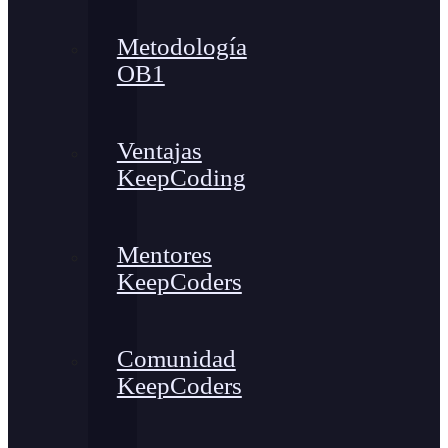
Metodología
OB1
Ventajas
KeepCoding
Mentores
KeepCoders
Comunidad
KeepCoders