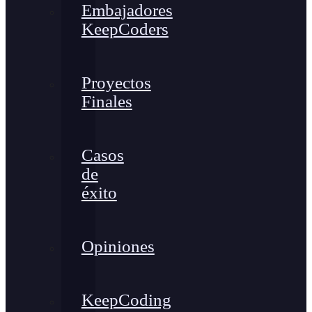
Embajadores
KeepCoders
Proyectos
Finales
Casos
de
éxito
Opiniones
KeepCoding