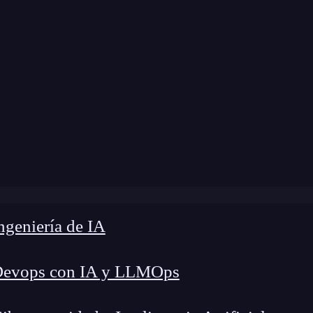
»
Blog
»
Gestión de eventos de formulario en React
geniería de IA
Devops con IA y LLMOps