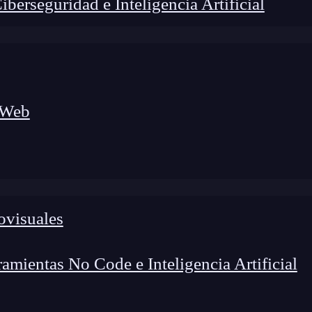
erseguridad e Inteligencia Artificial
 Web
lógico a nuevos profesionales, combinando conocimiento práctico,
os de transformación profesional.
ovisuales
mientas No Code e Inteligencia Artificial
e en el
desarrollo web
, los eventos de formulario en