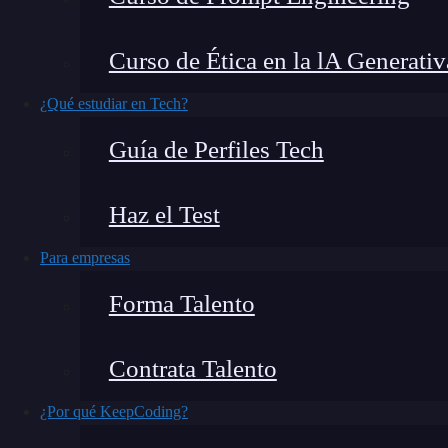
React
son una parte esencial que debes dominar
funcionales.
Curso de Ética en la lA Generativ
En este artículo, exploraremos
cómo gestionar
¿Qué estudiar en Tech?
de componentes controlados, el atributo
value
Guía de Perfiles Tech
¿Qué encontrarás en este post?
Haz el Test
Para empresas
Visión general de React
Forma Talento
Eventos de formulario en React: Componentes controlados
Componentes no controlados en React
Contrata Talento
Usando el hook useState en React
¿Por qué KeepCoding?
Empezando a agregar funcionalidad