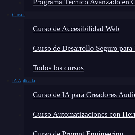
Programa Técnico Avanzado en Cib
Cursos
Curso de Accesibilidad Web
Curso de Desarrollo Seguro para
Lucia Gómez Salgado
Todos los cursos
Contribuyo a acercar la realidad del sector tecno
IA Aplicada
visión de mercado y experiencia directa en proces
Curso de IA para Creadores Audi
Curso Automatizaciones con Herra
En el mundo de la
programación
, especialment
Curso de Prompt Engineering