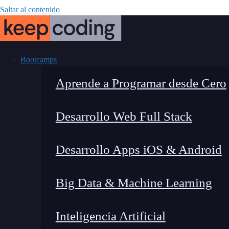
Saltar al contenido
Bootcamps
Aprende a Programar desde Cero
Desarrollo Web Full Stack
Gestión de eve
Desarrollo Apps iOS & Android
Big Data & Machine Learning
Inteligencia Artificial
Lucia Gómez Salgado
|
Última 