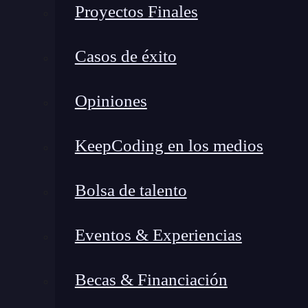
Eventos en HTML
Proyectos Finales
En HTML, los eventos se manejan mediante atr
Casos de éxito
ejecutar una función cuando se hace clic en un 
conoce como un escuchador de eventos o
event
Opiniones
<button onclick="miFuncion()">Haz clic</
KeepCoding en los medios
Eventos en React
Bolsa de talento
React utiliza un enfoque diferente para gestiona
etiquetas HTML, React utiliza componentes y f
Eventos & Experiencias
mantener un código más limpio y modular. Aqu
import React, { Component } from 'react'
Becas & Financiación
class MiComponente extends Component { 
