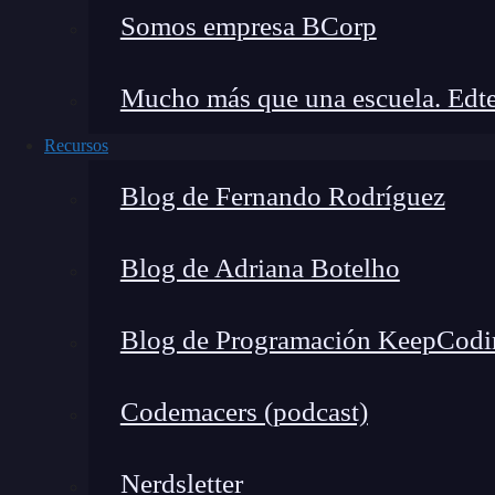
miFuncion() { 

Somos empresa BCorp
// Código para manejar el evento 

} 

Mucho más que una escuela. Edte
render() { 

Recursos
return ( 

<button onClick={this.miFuncion}>Haz cli
Blog de Fernando Rodríguez
); 

} 

Blog de Adriana Botelho
}
Blog de Programación KeepCodi
Ahora que tenemos una visión general, profundi
HTML vs. eventos en React.
Codemacers (podcast)
Manejando eventos en HTM
Nerdsletter