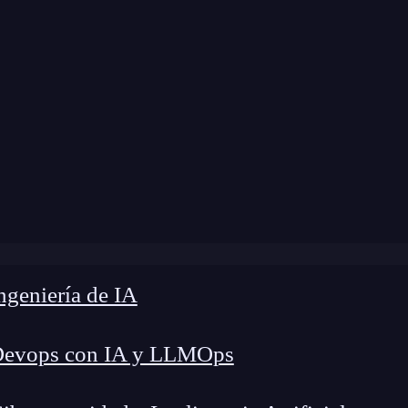
modificación:
15 de marzo de 2024 |
Tiempo de L
g
»
Eventos en HTML vs. eventos en React: diferencias
geniería de IA
Devops con IA y LLMOps