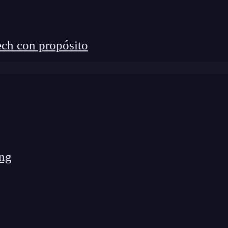
ch con propósito
c</button> 

ng
cemos en las diferencias clave entre eventos en
L