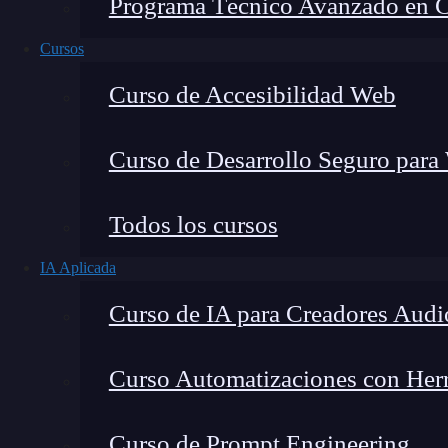
Programa Técnico Avanzado en Cib
Cursos
Curso de Accesibilidad Web
Curso de Desarrollo Seguro para
Todos los cursos
IA Aplicada
Lucia Gómez Salgado
Curso de IA para Creadores Audi
Contribuyo a acercar la realidad del sector tecno
visión de mercado y experiencia directa en proces
Curso Automatizaciones con Herra
Curso de Prompt Engineering