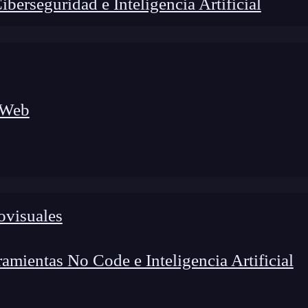
erseguridad e Inteligencia Artificial
 Web
ovisuales
lógico a nuevos profesionales, combinando conocimiento práctico,
os de transformación profesional.
mientas No Code e Inteligencia Artificial