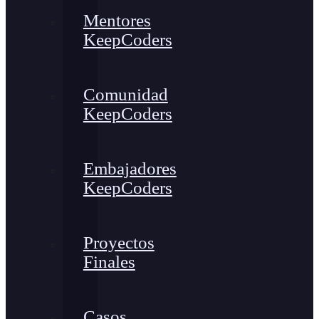
Mentores
KeepCoders
Comunidad
KeepCoders
Embajadores
KeepCoders
Proyectos
Finales
Casos