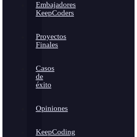
Embajadores
KeepCoders
Proyectos
Finales
Casos
de
éxito
Opiniones
KeepCoding