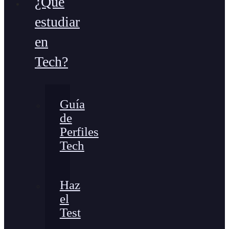
¿Qué
estudiar
en
Tech?
Guía
de
Perfiles
Tech
Haz
el
Test