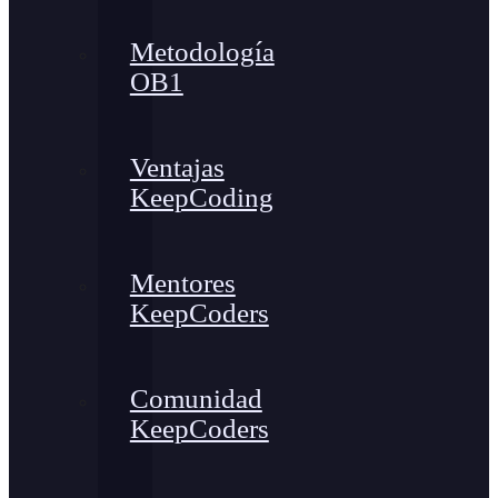
Metodología
OB1
Ventajas
KeepCoding
Mentores
KeepCoders
Comunidad
KeepCoders