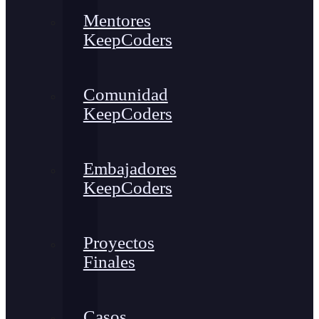
Mentores
KeepCoders
Comunidad
KeepCoders
Embajadores
KeepCoders
Proyectos
Finales
Casos