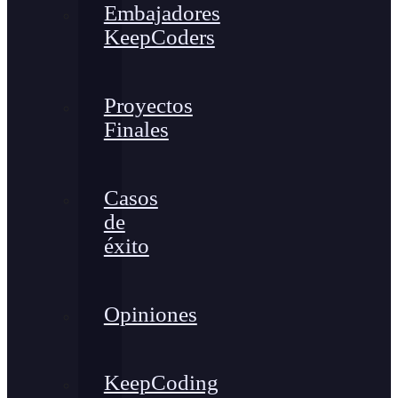
Embajadores
KeepCoders
Proyectos
Finales
Casos
de
éxito
Opiniones
KeepCoding