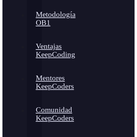
Metodología
OB1
Ventajas
KeepCoding
Mentores
KeepCoders
Comunidad
KeepCoders