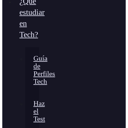
¿Qué
estudiar
en
Tech?
Guía
de
Perfiles
Tech
Haz
el
Test