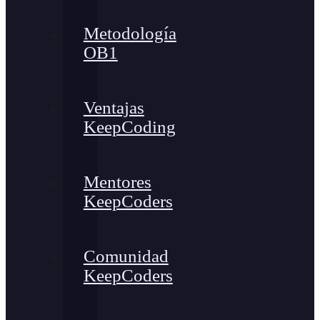
Metodología
OB1
Ventajas
KeepCoding
Mentores
KeepCoders
Comunidad
KeepCoders