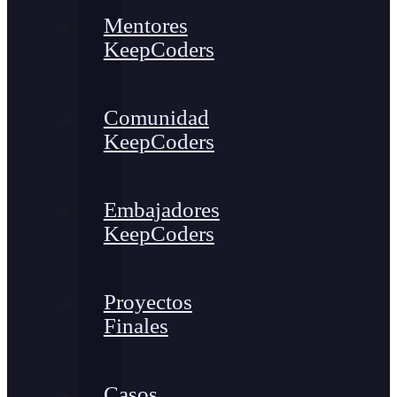
Mentores
KeepCoders
Comunidad
KeepCoders
Embajadores
KeepCoders
Proyectos
Finales
Casos