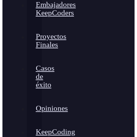
Embajadores
KeepCoders
Proyectos
Finales
Casos
de
éxito
Opiniones
KeepCoding