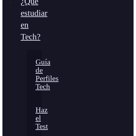
¿Qué
estudiar
en
Tech?
Guía
de
Perfiles
Tech
Haz
el
Test