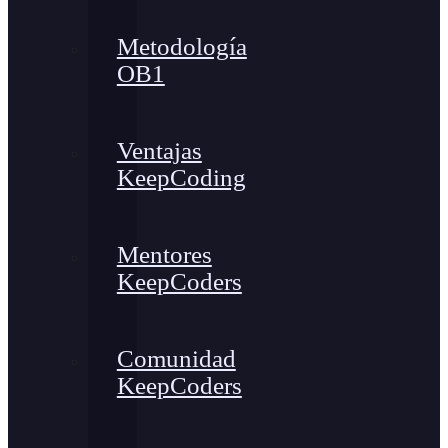
Metodología
OB1
Ventajas
KeepCoding
Mentores
KeepCoders
Comunidad
KeepCoders