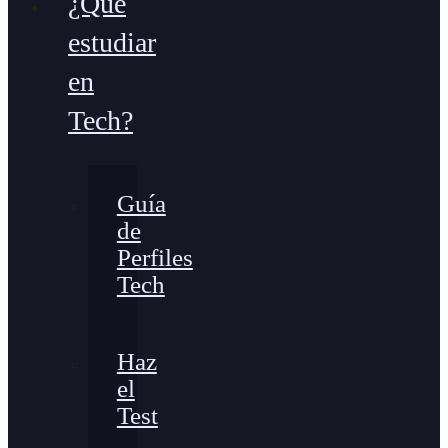
¿Qué
estudiar
en
Tech?
Guía
de
Perfiles
Tech
Haz
el
Test