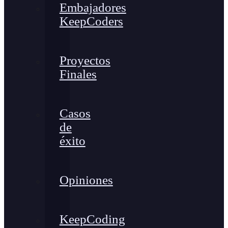
Embajadores
KeepCoders
Proyectos
Finales
Casos
de
éxito
Opiniones
KeepCoding