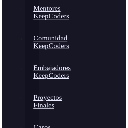
Mentores
KeepCoders
Comunidad
KeepCoders
Embajadores
KeepCoders
Proyectos
Finales
Casos