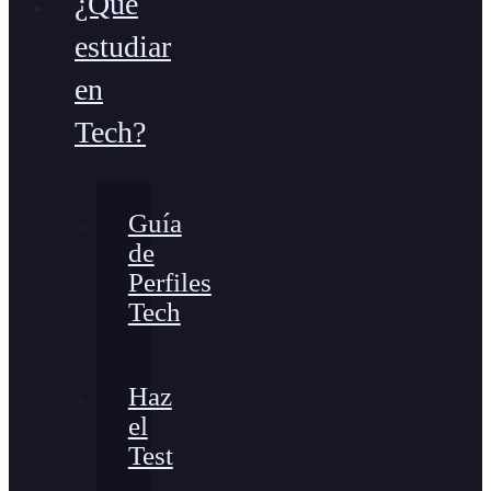
¿Qué
estudiar
en
Tech?
Guía
de
Perfiles
Tech
Haz
el
Test