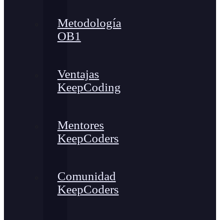
Metodología
OB1
Ventajas
KeepCoding
Mentores
KeepCoders
Comunidad
KeepCoders