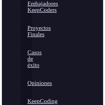
Embajadores
KeepCoders
Proyectos
Finales
Casos
de
éxito
Opiniones
KeepCoding