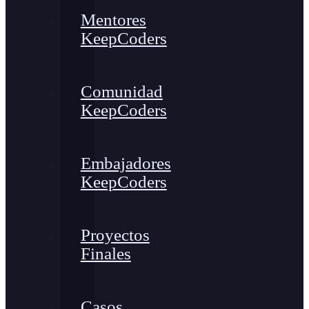
Mentores
KeepCoders
Comunidad
KeepCoders
Embajadores
KeepCoders
Proyectos
Finales
Casos